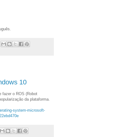
tuguês.
ndows 10
ue fazer o ROS (Robot
popularização da plataforma.
erating-system-microsoft-
122ebd470e