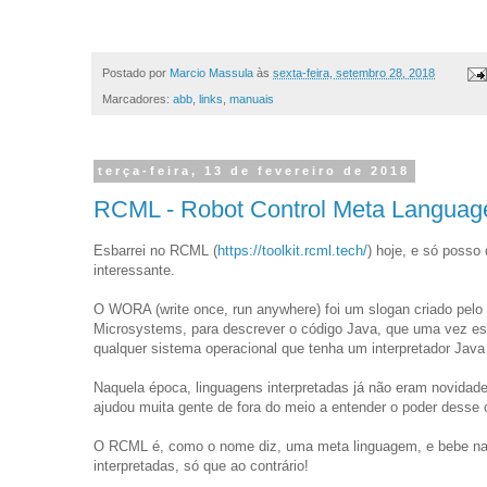
Postado por
Marcio Massula
às
sexta-feira, setembro 28, 2018
Marcadores:
abb
,
links
,
manuais
terça-feira, 13 de fevereiro de 2018
RCML - Robot Control Meta Languag
Esbarrei no RCML (
https://toolkit.rcml.tech/
) hoje, e só posso 
interessante.
O WORA (write once, run anywhere) foi um slogan criado pelo
Microsystems, para descrever o código Java, que uma vez es
qualquer sistema operacional que tenha um interpretador Java 
Naquela época, linguagens interpretadas já não eram novida
ajudou muita gente de fora do meio a entender o poder desse 
O RCML é, como o nome diz, uma meta linguagem, e bebe na 
interpretadas, só que ao contrário!