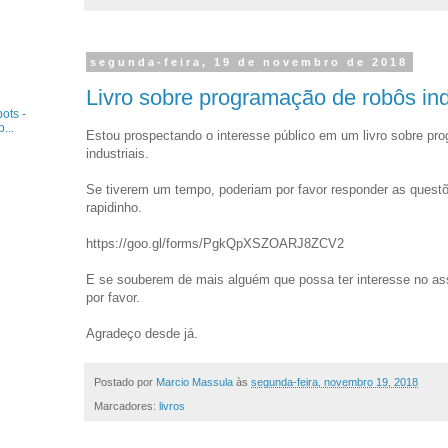
segunda-feira, 19 de novembro de 2018
Livro sobre programação de robôs ind
ots -
...
Estou prospectando o interesse público em um livro sobre pr
industriais.
Se tiverem um tempo, poderiam por favor responder as questõ
rapidinho.
https://goo.gl/forms/PgkQpXSZOARJ8ZCV2
E se souberem de mais alguém que possa ter interesse no ass
por favor.
Agradeço desde já.
Postado por
Marcio Massula
às
segunda-feira, novembro 19, 2018
Marcadores:
livros