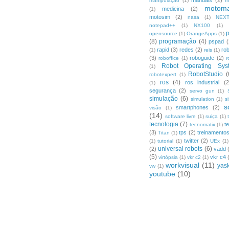
manuais
(2)
manipulação
(1)
m
motom
medicina
(2)
(1)
motosim
(2)
nasa
(1)
NEX
notepad++
(1)
NX100
(1)
opensource
(1)
OrangeApps
(1)
(8)
programação
(4)
pspad
(
rapid
(3)
redes
(2)
ro
(1)
reis
(1)
(3)
roboguide
(2)
roboffice
(1)
r
Robot Operating Sys
(1)
RobotStudio
(
robotexpert
(1)
ros
(4)
ros industrial
(2
(1)
segurança
(2)
servo gun
(1)
simulação
(6)
simulation
(1)
s
s
smartphones
(2)
visão
(1)
(14)
software livre
(1)
suiça
(1)
tecnologia
(7)
t
tecnomatix
(1)
(3)
tps
(2)
treinamento
Titan
(1)
twitter
(2)
(1)
tutorial
(1)
UEx
(1)
universal robots
(6)
(2)
vadd
(5)
vkr c4
virtópsia
(1)
vkr c2
(1)
workvisual
(11)
yas
vw
(1)
youtube
(10)