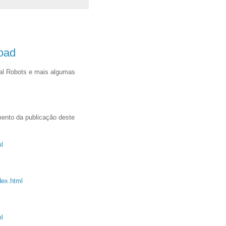
oad
al Robots e mais algumas
ento da publicação deste
ml
dex.html
ml