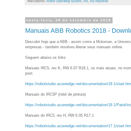
Marcadores:
Robot Operating System
,
ros
,
ros industrial
sexta-feira, 28 de setembro de 2018
Manuais ABB Robotics 2018 - Downl
Descobri hoje que a ABB - assim como a Motoman, a Univers
empresas - também resolveu liberar seus manuais online.
Seguem abaixo os links
Manuais IRC5, rev K, RW 6.07 R18.1, os mais atuais, no mom
post.
https://robotstudio.azureedge.net/documentation/18.1/start.ht
Manuais do IRC5P (robô de pintura)
https://robotstudio.azureedge.net/documentation/18.1/Paint/in
Manuais do IRC5, rev H, RW 6.05 R17.1
https://robotstudio.azureedge.net/documentation/17.1/start.ht