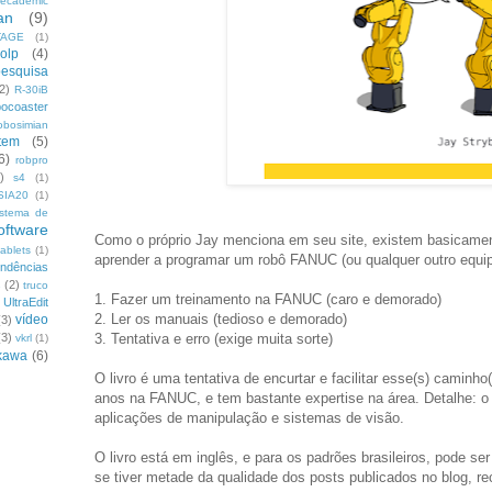
ecademic
an
(9)
TAGE
(1)
olp
(4)
pesquisa
2)
R-30iB
bocoaster
obosimian
tem
(5)
6)
robpro
)
s4
(1)
SIA20
(1)
istema de
oftware
Como o próprio Jay menciona em seu site, existem basicamen
tablets
(1)
aprender a programar um robô FANUC (ou qualquer outro equi
endências
s
(2)
truco
1. Fazer um treinamento na FANUC (caro e demorado)
UltraEdit
2. Ler os manuais (tedioso e demorado)
vídeo
(3)
3. Tentativa e erro (exige muita sorte)
(3)
vkrl
(1)
kawa
(6)
O livro é uma tentativa de encurtar e facilitar esse(s) caminho
anos na FANUC, e tem bastante expertise na área. Detalhe: o
aplicações de manipulação e sistemas de visão.
O livro está em inglês, e para os padrões brasileiros, pode s
se tiver metade da qualidade dos posts publicados no blog, r