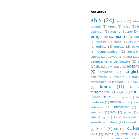
Assuntos
abb
(24)
adept
(1)
ali
android
(1)
Apple
(1)
artigo
(1)
b
blog
(3)
blastman
(1)
Boston Dy
braço mecânico
(11)
c4g
(1)
carreira
(1)
china
(1)
cloud 
cobots
(3)
comau
(2)
(1)
com
comunidades
(2)
control
(1)
cursos
(1)
daewoo
(1)
darpa
(1)
destacamento de sintaxe
(2)
(7)
editor 
diy
(1)
downloads
(1)
englis
(8)
empresa
(1)
estatísticas
(1)
evento
(1)
fabr
fabricantes
(1)
facebook
(1)
FAMO
fanuc
(11)
(1)
feedb
fut
ferramenta
(7)
ficção
(1)
Gorge Devol
(2)
haptic
(1)
h
história
(2)
hardware
(1)
impres
integrador
(2)
industrial
(1)
irc5
(2)
ipendant
(1)
japão
(1)
jota
(1)
jpl
(1)
karel
(1)
Karel 
kawada industries
(1)
kawasaki
kuk
kr c4
(4)
krl
(2)
(1)
links
(3)
livros
(3)
M2000iA
(1)