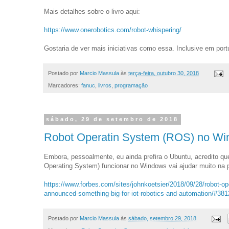
Mais detalhes sobre o livro aqui:
https://www.onerobotics.com/robot-whispering/
Gostaria de ver mais iniciativas como essa. Inclusive em por
Postado por
Marcio Massula
às
terça-feira, outubro 30, 2018
Marcadores:
fanuc
,
livros
,
programação
sábado, 29 de setembro de 2018
Robot Operatin System (ROS) no Wi
Embora, pessoalmente, eu ainda prefira o Ubuntu, acredito q
Operating System) funcionar no Windows vai ajudar muito na 
https://www.forbes.com/sites/johnkoetsier/2018/09/28/robot-op
announced-something-big-for-iot-robotics-and-automation/#38
Postado por
Marcio Massula
às
sábado, setembro 29, 2018