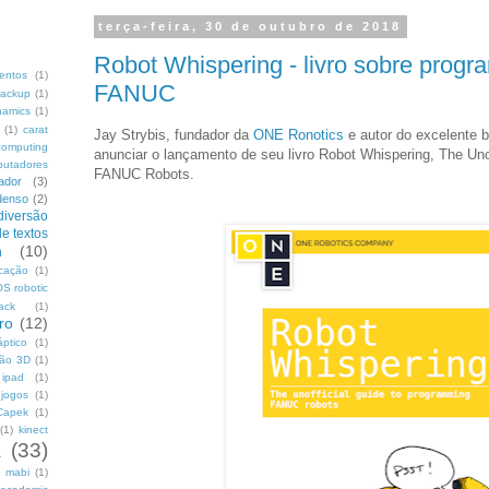
terça-feira, 30 de outubro de 2018
Robot Whispering - livro sobre prog
mentos
(1)
FANUC
ackup
(1)
namics
(1)
(1)
carat
Jay Strybis, fundador da
ONE Ronotics
e autor do excelente 
computing
anunciar o lançamento de seu livro Robot Whispering, The Un
putadores
FANUC Robots.
ador
(3)
denso
(2)
diversão
de textos
h
(10)
icação
(1)
S robotic
ack
(1)
uro
(12)
áptico
(1)
são 3D
(1)
ipad
(1)
jogos
(1)
Capek
(1)
(1)
kinect
a
(33)
mabi
(1)