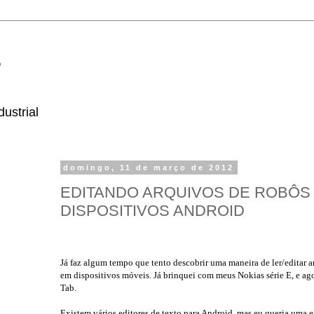
s
ustrial
domingo, 11 de março de 2012
EDITANDO ARQUIVOS DE ROBÔS
DISPOSITIVOS ANDROID
Já faz algum tempo que tento descobrir uma maneira de ler/editar 
em dispositivos móveis. Já brinquei com meus Nokias série E, e ag
Tab.
Existem vários editores de texto para Android, mas eu queria uma 