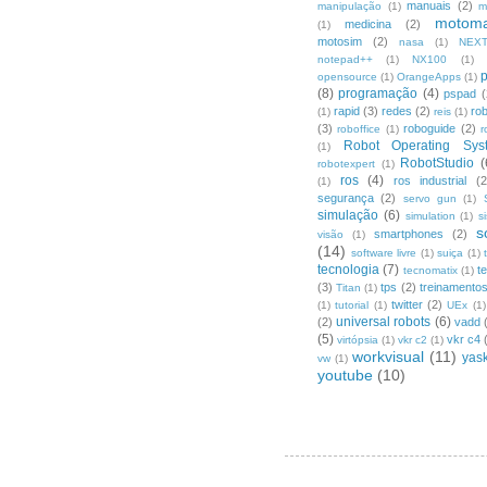
manuais
(2)
manipulação
(1)
m
motom
medicina
(2)
(1)
motosim
(2)
nasa
(1)
NEX
notepad++
(1)
NX100
(1)
opensource
(1)
OrangeApps
(1)
(8)
programação
(4)
pspad
(
rapid
(3)
redes
(2)
ro
(1)
reis
(1)
(3)
roboguide
(2)
roboffice
(1)
r
Robot Operating Sys
(1)
RobotStudio
(
robotexpert
(1)
ros
(4)
ros industrial
(2
(1)
segurança
(2)
servo gun
(1)
simulação
(6)
simulation
(1)
s
s
smartphones
(2)
visão
(1)
(14)
software livre
(1)
suiça
(1)
tecnologia
(7)
t
tecnomatix
(1)
(3)
tps
(2)
treinamento
Titan
(1)
twitter
(2)
(1)
tutorial
(1)
UEx
(1)
universal robots
(6)
(2)
vadd
(5)
vkr c4
virtópsia
(1)
vkr c2
(1)
workvisual
(11)
yas
vw
(1)
youtube
(10)