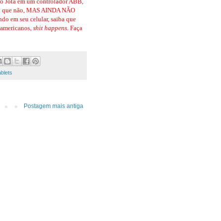
o Jota em um controlador ABB,
to que não, MAS AINDA NÃO
ndo em seu celular, saiba que
s americanos,
shit happens
. Faça
ablets
Postagem mais antiga