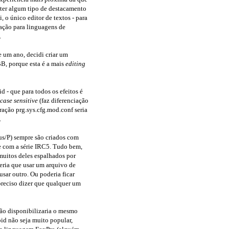
 ter algum tipo de destacamento
, o único editor de textos - para
ração para linguagens de
.
 um ano, decidi criar um
B, porque esta é a mais
editing
 - que para todos os efeitos é
case sensitive
(faz diferenciação
ração prg.sys.cfg.mod.conf seria
.
us/P) sempre são criados com
e com a série IRC5. Tudo bem,
muitos deles espalhados por
eria que usar um arquivo de
usar outro. Ou poderia ficar
preciso dizer que qualquer um
não disponibilizaria o mesmo
id não seja muito popular,