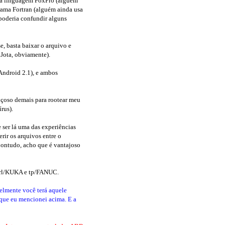
ela linguagem FoxPro (alguém
rama Fortran (alguém ainda usa
 poderia confundir alguns
se, basta baixar o arquivo e
 Jota, obviamente).
Android 2.1), e ambos
içoso demais para rootear meu
rus).
 ser lá uma das experiências
ir os arquivos entre o
Contudo, acho que é vantajoso
)krl/KUKA e tp/FANUC.
elmente você terá aquele
que eu mencionei acima. E a