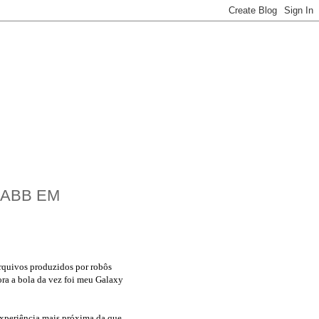
 ABB EM
arquivos produzidos por robôs
ora a bola da vez foi meu Galaxy
experiência mais próxima da que