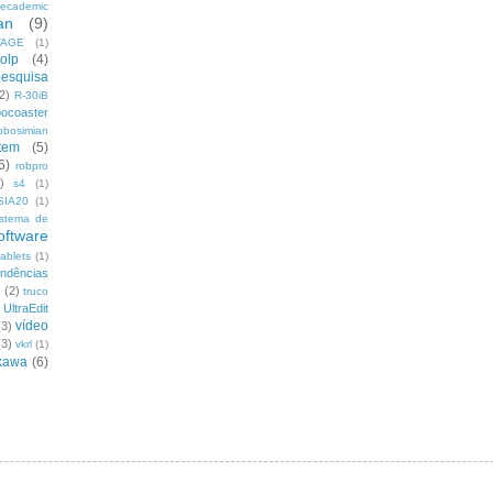
ecademic
an
(9)
TAGE
(1)
olp
(4)
pesquisa
2)
R-30iB
bocoaster
obosimian
tem
(5)
6)
robpro
)
s4
(1)
SIA20
(1)
istema de
oftware
tablets
(1)
endências
s
(2)
truco
UltraEdit
vídeo
(3)
(3)
vkrl
(1)
kawa
(6)