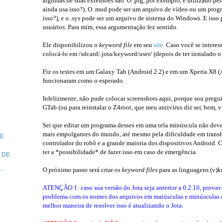
algumas de suas extensões são. O .prg, por exemplo, é utilizado p
ainda usa isso?). O .mod pode ser um arquivo de vídeo ou um prog
isso?), e o .sys pode ser um arquivo de sistema do Windows. E isso
usuários. Para mim, essa argumentação fez sentido.
Ele disponibilizou o
keyword file
em seu
site
. Caso você se interes
colocá-lo em /sdcard/.jota/keyword/user/ (depois de ter instalado o
Fiz os testes em um Galaxy Tab (Android 2.2) e em um Xperia X8 (
funcionaram como o esperado.
Infelizmente, não pude colocar screenshots aqui, porque sou pregu
GTab (ou para reinstalar o Z4root, que meu antivírus diz ser, bem, ví
Sei que editar um programa desses em uma tela minúscula não deve
mais empolgantes do mundo, até mesmo pela dificuldade em transfer
DE
controlador do robô e a grande maioria dos dispositivos Android. 
ter a *possibilidade* de fazer isso em caso de emergência.
 DE
..
O próximo passo será criar os
keyword files
para as linguagens (v
ATENÇÃO 1: caso sua versão do Jota seja anterior a 0.2.10, provav
problema com os nomes dos arquivos em maiúsculas e minúsculas 
melhor maneira de resolver isso é atualizando o Jota.