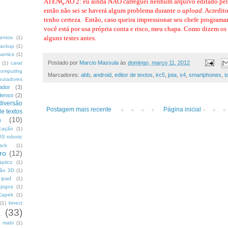
ATENÇÃO 2: eu ainda NÃO carreguei nenhum arquivo editado pel
então não sei se haverá algum problema durante o
upload
. Acredi
tenho certeza. Então, caso queira impressionar seu chefe programa
você está por usa própria conta e risco, meu chapa. Como dizem o
alguns testes antes.
mentos
(1)
ackup
(1)
namics
(1)
Postado por
Marcio Massula
às
domingo, março 11, 2012
(1)
carat
computing
Marcadores:
abb
,
android
,
editor de textos
,
irc5
,
jota
,
s4
,
smartphones
,
t
putadores
ador
(3)
denso
(2)
diversão
Postagem mais recente
Página inicial
de textos
h
(10)
icação
(1)
S robotic
ack
(1)
uro
(12)
áptico
(1)
são 3D
(1)
ipad
(1)
jogos
(1)
Capek
(1)
(1)
kinect
a
(33)
mabi
(1)