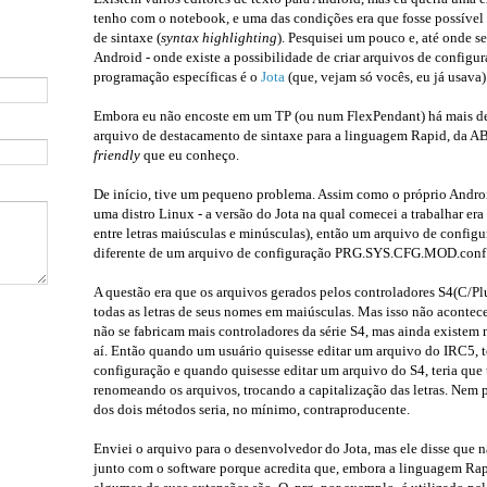
tenho com o notebook, e uma das condições era que fosse possível
de sintaxe (
syntax highlighting
). Pesquisei um pouco e, até onde sei
Android - onde existe a possibilidade de criar arquivos de configu
programação específicas é o
Jota
(que, vejam só vocês, eu já usava)
Embora eu não encoste em um TP (ou num FlexPendant) há mais de
arquivo de destacamento de sintaxe para a linguagem Rapid, da AB
friendly
que eu conheço.
De início, tive um pequeno problema. Assim como o próprio Android
uma distro Linux - a versão do Jota na qual comecei a trabalhar era
entre letras maiúsculas e minúsculas), então um arquivo de configu
diferente de um arquivo de configuração PRG.SYS.CFG.MOD.conf
A questão era que os arquivos gerados pelos controladores S4(C/Pl
todas as letras de seus nomes em maiúsculas. Mas isso não acontec
não se fabricam mais controladores da série S4, mas ainda existem 
aí. Então quando um usuário quisesse editar um arquivo do IRC5, t
configuração e quando quisesse editar um arquivo do S4, teria que 
renomeando os arquivos, trocando a capitalização das letras. Nem 
dos dois métodos seria, no mínimo, contraproducente.
Enviei o arquivo para o desenvolvedor do Jota, mas ele disse que 
junto com o software porque acredita que, embora a linguagem Rap