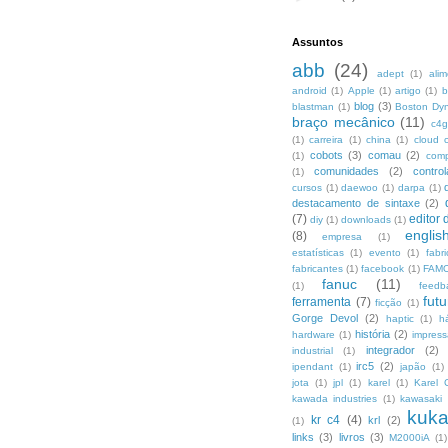
Assuntos
abb
(24)
adept
(1)
ali
android
(1)
Apple
(1)
artigo
(1)
b
blog
(3)
blastman
(1)
Boston Dy
braço mecânico
(11)
c4g
(1)
carreira
(1)
china
(1)
cloud 
cobots
(3)
comau
(2)
(1)
com
comunidades
(2)
control
(1)
cursos
(1)
daewoo
(1)
darpa
(1)
destacamento de sintaxe
(2)
(7)
editor 
diy
(1)
downloads
(1)
englis
(8)
empresa
(1)
estatísticas
(1)
evento
(1)
fabr
fabricantes
(1)
facebook
(1)
FAMO
fanuc
(11)
(1)
feedb
fut
ferramenta
(7)
ficção
(1)
Gorge Devol
(2)
haptic
(1)
h
história
(2)
hardware
(1)
impres
integrador
(2)
industrial
(1)
irc5
(2)
ipendant
(1)
japão
(1)
jota
(1)
jpl
(1)
karel
(1)
Karel 
kawada industries
(1)
kawasaki
kuk
kr c4
(4)
krl
(2)
(1)
links
(3)
livros
(3)
M2000iA
(1)