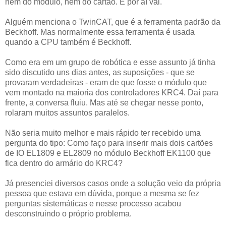
nem do módulo, nem do cartão. E por aí vai.
Alguém menciona o TwinCAT, que é a ferramenta padrão da
Beckhoff. Mas normalmente essa ferramenta é usada
quando a CPU também é Beckhoff.
Como era em um grupo de robótica e esse assunto já tinha
sido discutido uns dias antes, as suposições - que se
provaram verdadeiras - eram de que fosse o módulo que
vem montado na maioria dos controladores KRC4. Daí para
frente, a conversa fluiu. Mas até se chegar nesse ponto,
rolaram muitos assuntos paralelos.
Não seria muito melhor e mais rápido ter recebido uma
pergunta do tipo: Como faço para inserir mais dois cartões
de IO EL1809 e EL2809 no módulo Beckhoff EK1100 que
fica dentro do armário do KRC4?
Já presenciei diversos casos onde a solução veio da própria
pessoa que estava em dúvida, porque a mesma se fez
perguntas sistemáticas e nesse processo acabou
desconstruindo o próprio problema.