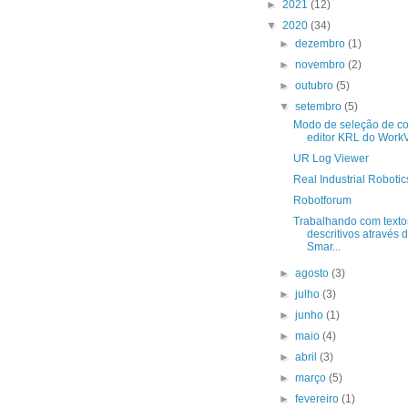
►
2021
(12)
▼
2020
(34)
►
dezembro
(1)
►
novembro
(2)
►
outubro
(5)
▼
setembro
(5)
Modo de seleção de co
editor KRL do WorkV
UR Log Viewer
Real Industrial Robotic
Robotforum
Trabalhando com texto
descritivos através 
Smar...
►
agosto
(3)
►
julho
(3)
►
junho
(1)
►
maio
(4)
►
abril
(3)
►
março
(5)
►
fevereiro
(1)