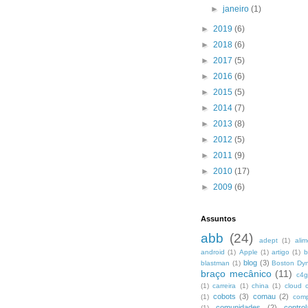
►
janeiro
(1)
►
2019
(6)
►
2018
(6)
►
2017
(5)
►
2016
(6)
►
2015
(5)
►
2014
(7)
►
2013
(8)
►
2012
(5)
►
2011
(9)
►
2010
(17)
►
2009
(6)
Assuntos
abb
(24)
adept
(1)
ali
android
(1)
Apple
(1)
artigo
(1)
b
blog
(3)
blastman
(1)
Boston Dy
braço mecânico
(11)
c4g
(1)
carreira
(1)
china
(1)
cloud 
cobots
(3)
comau
(2)
(1)
com
comunidades
(2)
control
(1)