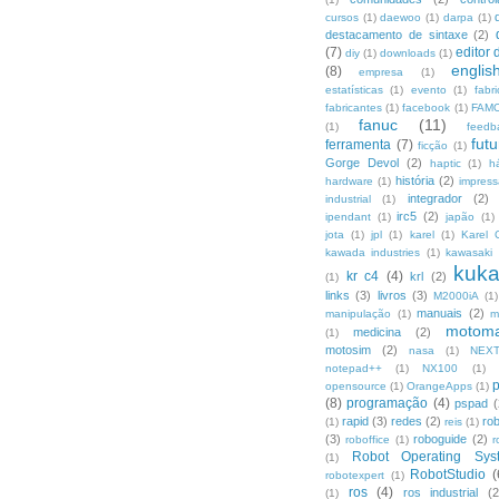
cursos
(1)
daewoo
(1)
darpa
(1)
destacamento de sintaxe
(2)
(7)
editor 
diy
(1)
downloads
(1)
englis
(8)
empresa
(1)
estatísticas
(1)
evento
(1)
fabr
fabricantes
(1)
facebook
(1)
FAMO
fanuc
(11)
(1)
feedb
fut
ferramenta
(7)
ficção
(1)
Gorge Devol
(2)
haptic
(1)
h
história
(2)
hardware
(1)
impres
integrador
(2)
industrial
(1)
irc5
(2)
ipendant
(1)
japão
(1)
jota
(1)
jpl
(1)
karel
(1)
Karel 
kawada industries
(1)
kawasaki
kuk
kr c4
(4)
krl
(2)
(1)
links
(3)
livros
(3)
M2000iA
(1)
manuais
(2)
manipulação
(1)
m
motom
medicina
(2)
(1)
motosim
(2)
nasa
(1)
NEX
notepad++
(1)
NX100
(1)
opensource
(1)
OrangeApps
(1)
(8)
programação
(4)
pspad
(
rapid
(3)
redes
(2)
ro
(1)
reis
(1)
(3)
roboguide
(2)
roboffice
(1)
r
Robot Operating Sys
(1)
RobotStudio
(
robotexpert
(1)
ros
(4)
ros industrial
(2
(1)