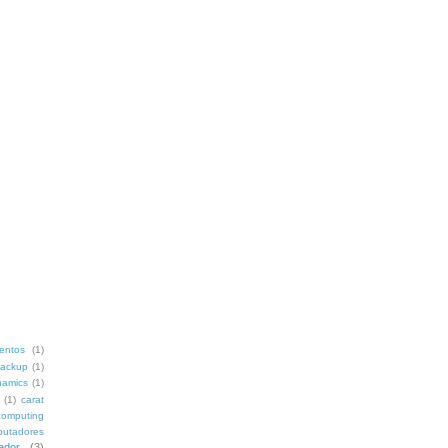
mentos
(1)
ackup
(1)
namics
(1)
(1)
carat
computing
putadores
ador
(3)