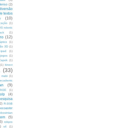
denso
(2)
diversão
de textos
h
(10)
icação
(1)
S robotic
ack
(1)
uro
(12)
áptico
(1)
são 3D
(1)
ipad
(1)
jogos
(1)
Capek
(1)
(1)
kinect
a
(33)
mabi
(1)
ecademic
an
(9)
TAGE
(1)
olp
(4)
pesquisa
2)
R-30iB
bocoaster
obosimian
tem
(5)
6)
robpro
)
s4
(1)